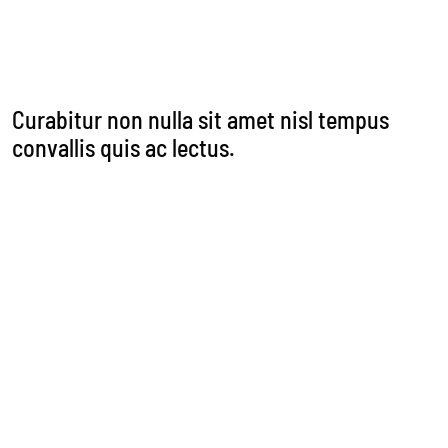
et ultrices posuere cubilia Curae; Donec velit neque,
auctor sit amet aliquam vel, ullamcorper sit amet
ligula.
Curabitur non nulla sit amet nisl tempus
convallis quis ac lectus.
Pellentesque in ipsum id orci porta dapibus.
Vestibulum ante ipsum primis in faucibus orci luctus
et ultrices posuere cubilia Curae; Donec velit neque,
auctor sit amet aliquam vel, ullamcorper sit amet
ligula. Curabitur non nulla sit amet nisl tempus
convallis quis ac lectus. Quisque velit nisi, pretium ut
lacinia in, elementum id ending.