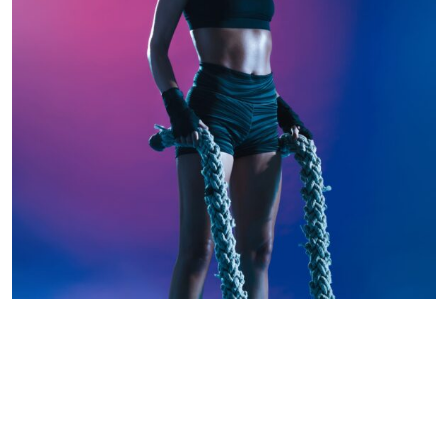
Nulla porttitor accumsan tincidunt. Vivamus magna
justo, lacinia eget consectetur sed, convallis at tellus.
Pellentesque in ipsum id orci porta dapibus.
Vestibulum ante ipsum primis in faucibus orci luctus