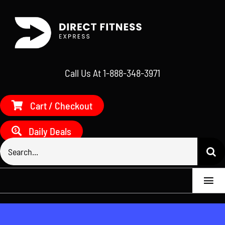
Skip
to
content
Call Us At 1-888-348-3971
Cart / Checkout
Daily Deals
Search
for:
Togg
Navi