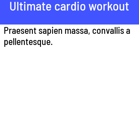
Ultimate cardio workout
Praesent sapien massa, convallis a
pellentesque.
Nulla porttitor accumsan tincidunt. Vivamus magna
justo, lacinia eget consectetur sed, convallis at tellus.
Pellentesque in ipsum id orci porta dapibus.
Vestibulum ante ipsum primis in faucibus orci luctus
et ultrices posuere cubilia Curae; Donec velit neque,
auctor sit amet aliquam vel, ullamcorper sit amet
ligula.
Donec sollicitudin molestie malesuada. Pellentesque
in ipsum id orci porta dapibus. Lorem ipsum dolor sit